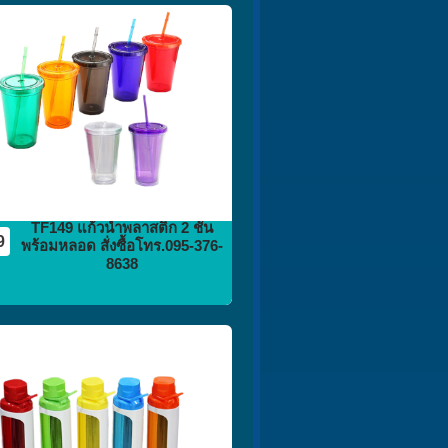
กระติก
กระบอกน้ำ
flask vacuum
TF149 แก้วน้ำพลาสติก 2 ชั้น
9
พร้อมหลอด สั่งซื้อโทร.095-376-
8638
กระติก
กระบอกน้ำ
flask vacuum