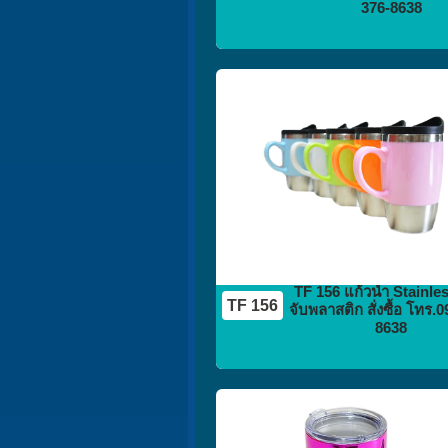
376-8638
กระติก
กระบอกน้ำ
flask vacuum
TF 156 แก้วน้ำ Stainle
TF 156
จับพลาสติก สั่งซื้อ โทร.
8638
กระติก
กระบอกน้ำ
flask vacuum