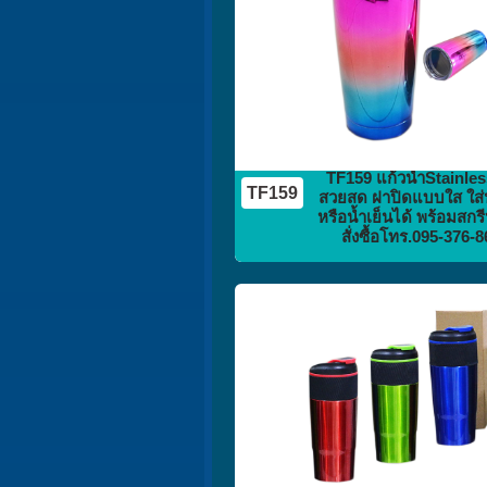
TF159 แก้วน้ำStainless 
TF159
สวยสด ฝาปิดแบบใส ใส่น
หรือน้ำเย็นได้ พร้อมสกร
สั่งซื้อโทร.095-376-
กระติก
กระบอกน้ำ
flask vacuum