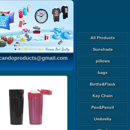
All Products
Sunshade
 tcandoproducts@gmail.com
pillows
bags
กระติก
Bottle&Flask
กระบอกน้ำ
flask vacuum
Key Chain
Pen&Pencil
Umbrella