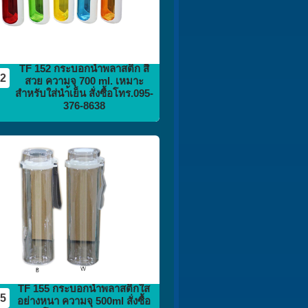
TF 152 กระบอกน้ำพลาสติก สี
52
สวย ความจุ 700 ml. เหมาะ
สำหรับใส่นำ้เย็น สั่งซื้อโทร.095-
376-8638
กระติก
กระบอกน้ำ
flask vacuum
TF 155 กระบอกน้ำพลาสติกใส
55
อย่างหนา ความจุ 500ml สั่งซื้อ