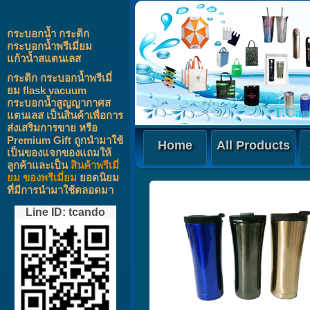
Contac
กระบอกน้ำ กระติก
กระบอกน้ำพรีเมี่ยม
แก้วน้ำสแตนเลส
กระติก กระบอกน้ำพรีเมี่
ยม flask vacuum
กระบอกน้ำสูญญากาศส
T.Can
แตนเลส เป็นสินค้าเพื่อการ
ส่งเสริมการขาย หรือ
Premium Gift ถูกนำมาใช้
Home
All Products
เป็นของแจกของแถมให้
ลูกค้าและเป็น
สินค้าพรีเมี่
ยม ของพรีเมี่ยม
ยอดนิยม
ที่มีการนำมาใช้ตลอดมา
กระติก
กระบอกน้ำ
Line ID: tcando
flask vacuum