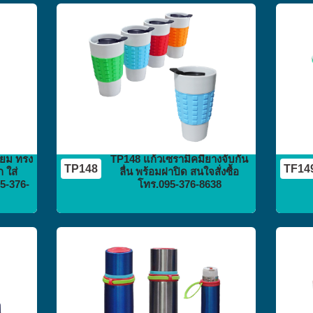
กระติก
กระบอกน้ำ
flask vacuum
ียม ทรง
TP148 แก้วเซรามิคมียางจับกัน
TP148
TF14
 ใส่
ลื่น พร้อมฝาปิด สนใจสั่งซื้อ
95-376-
โทร.095-376-8638
กระติก
กระบอกน้ำ
flask vacuum