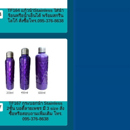
TF164 แก้วน้ำStainless ใส่น้ำ
4
ร้อนหรือน้ำเย็นได้ พร้อมสกรีน
โลโก้ สั่งซื้อโทร.095-376-8638
กระติก
กระบอกน้ำ
flask vacuum
TF167 กระบอกน้ำ Stainless
7
2ชั้น บอดี้ลายเพชร มี 3 size สั่ง
ซื้อหรือสอบถามเพิ่มเติม โทร.
095-376-8638