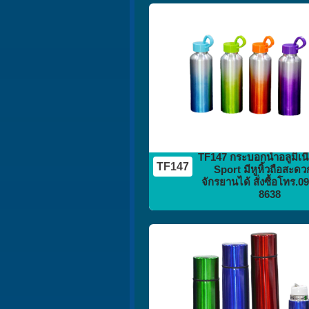
กระติก
กระบอกน้ำ
flask vacuum
TF147 กระบอกน้ำอลูมิเน
TF147
Sport มีหูหิ้วถือสะดวก
จักรยานได้ สั่งซื้อโทร.0
8638
กระติก
กระบอกน้ำ
flask vacuum