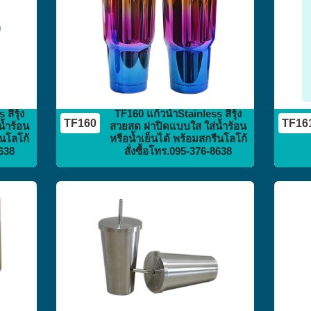
สีรุ้ง
TF160 แก้วน้ำStainless สีรุ้ง
TF160
TF16
้ำร้อน
สวยสด ฝาปิดแบบใส ใส่น้ำร้อน
ีนโลโก้
หรือน้ำเย็นได้ พร้อมสกรีนโลโก้
8638
สั่งซื้อโทร.095-376-8638
กระติก
กระบอกน้ำ
flask vacuum