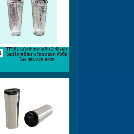
TF161 แก้วน้ำพลาสติก 2 ชั้น ฝา
1
โดมโครเมี่ยม พร้อมหลอด สั่งซื้อ
โทร.095-376-8638
กระติก
กระบอกน้ำ
flask vacuum