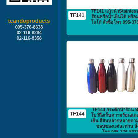
TF141 แก้วน้ำStainless 
TF141
ร้อนหรือน้ำเย็นได้ พร้อ
tcandoproducts
โลโก้ สั่งซื้อโทร.095-3
095-376-8638
02-116-8284
02-116-8358
กระติก
กระบอกน้ำ
flask vacuum
TF144 กระติกน้ำร้อน ท
TF144
โบว์ลิ่งเก็บความร้อนแ
เย็น สีสันหลากหลายต
ชอบของแต่ละท่าน สั่ง
โทร.095-376-863