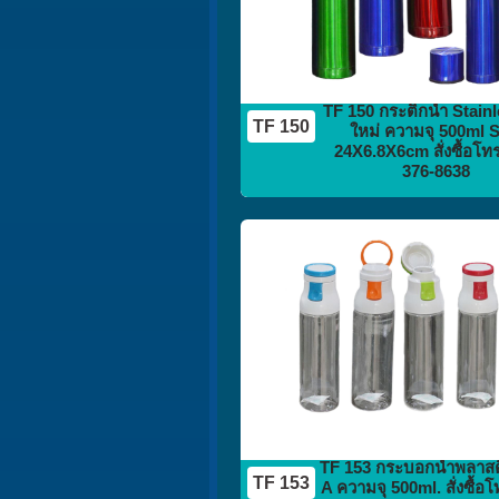
TF 150 กระติกน้ำ Stainle
TF 150
ใหม่ ความจุ 500ml S
24X6.8X6cm สั่งซื้อโท
376-8638
กระติก
กระบอกน้ำ
flask vacuum
TF 153 กระบอกน้ำพลาส
TF 153
A ความจุ 500ml. สั่งซื้อ