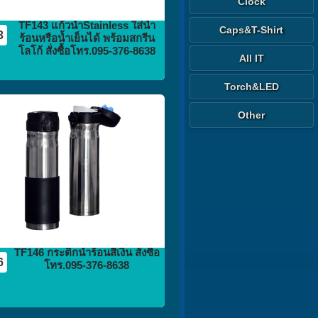
Clock
TF143 แก้วน้ำStainless ใส่น้ำ
Caps&T-Shirt
3
ร้อนหรือน้ำเย็นได้ พร้อมสกรีน
โลโก้ สั่งซื้อโทร.095-376-8638
All IT
Torch&LED
กระติก
Other
กระบอกน้ำ
flask vacuum
TF146 กระติกน้ำร้อนสีเงิน สั่งซื้อ
6
โทร.095-376-8638