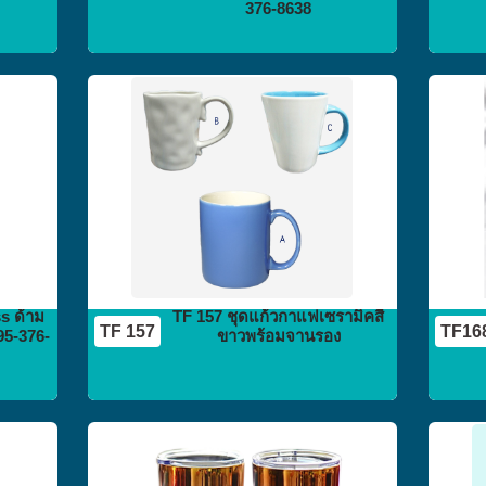
376-8638
กระติก
กระบอกน้ำ
flask vacuum
ss ด้าม
TF 157 ชุดแก้วกาแฟเซรามิคสี
TF 157
TF16
095-376-
ขาวพร้อมจานรอง
กระติก
กระบอกน้ำ
flask vacuum