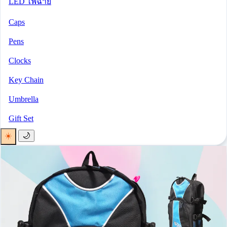
LED ไฟฉาย
Caps
Pens
Clocks
Key Chain
Umbrella
Gift Set
☀️
🌙