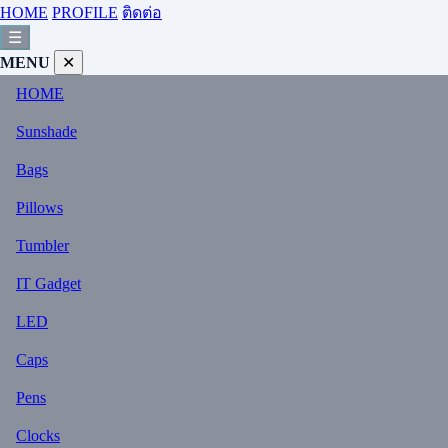
HOME
PROFILE
ติดต่อ
☰
MENU
✕
HOME
Sunshade
Bags
Pillows
Tumbler
IT Gadget
LED
Caps
Pens
Clocks