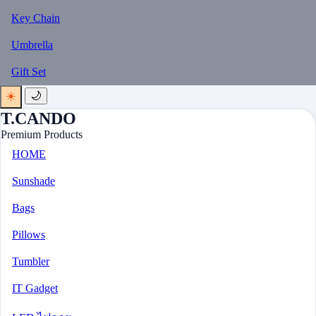
Key Chain
Umbrella
Gift Set
☀️
🌙
T.CANDO
Premium Products
HOME
Sunshade
Bags
Pillows
Tumbler
IT Gadget