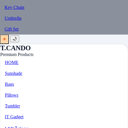
Key Chain
Umbrella
Gift Set
☀️
🌙
T.CANDO
Premium Products
HOME
Sunshade
Bags
Pillows
Tumbler
IT Gadget