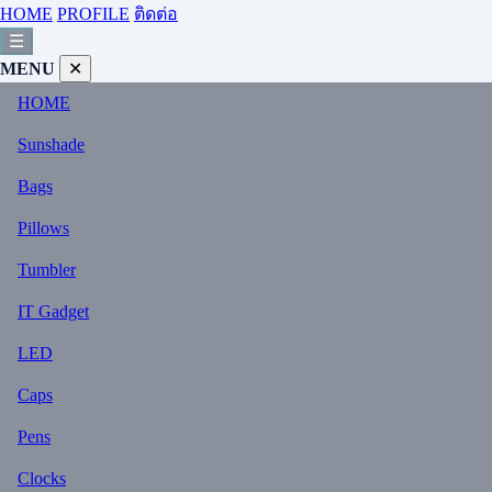
HOME
PROFILE
ติดต่อ
☰
MENU
✕
HOME
Sunshade
Bags
Pillows
Tumbler
IT Gadget
LED
Caps
Pens
Clocks