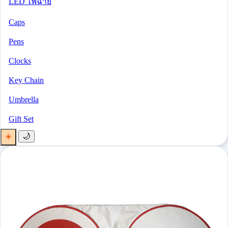
LED ไฟฉาย
Caps
Pens
Clocks
Key Chain
Umbrella
Gift Set
☀️
🌙