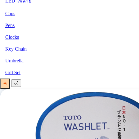
LED ไฟฉาย
Caps
Pens
Clocks
Key Chain
Umbrella
Gift Set
☀️
🌙