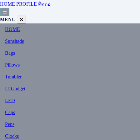
HOME
PROFILE
ติดต่อ
☰
MENU
✕
HOME
Sunshade
Bags
Pillows
Tumbler
IT Gadget
LED
Caps
Pens
Clocks