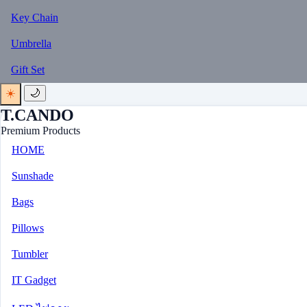
Key Chain
Umbrella
Gift Set
☀️
🌙
T.CANDO
Premium Products
HOME
Sunshade
Bags
Pillows
Tumbler
IT Gadget