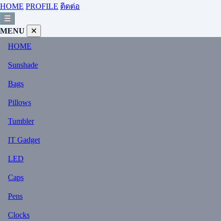
HOME
PROFILE
ติดต่อ
☰
MENU
✕
HOME
Sunshade
Bags
Pillows
Tumbler
IT Gadget
LED
Caps
Pens
Clocks