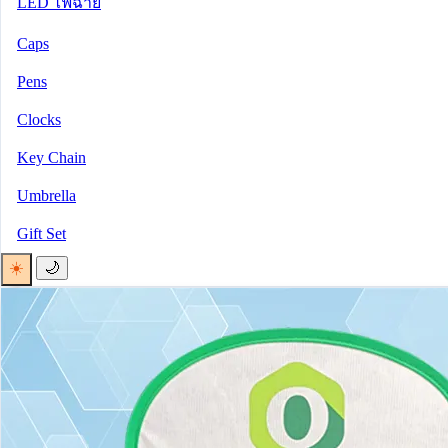
LED ไฟฉาย
Caps
Pens
Clocks
Key Chain
Umbrella
Gift Set
☀️
🌙