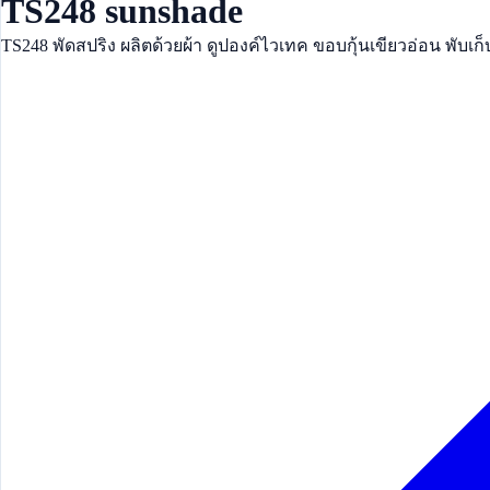
TS248 sunshade
TS248 พัดสปริง ผลิตด้วยผ้า ดูปองค์ไวเทค ขอบกุ้นเขียวอ่อน พับเก็บ