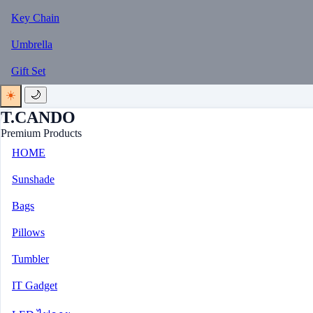
Key Chain
Umbrella
Gift Set
☀️
🌙
T.CANDO
Premium Products
HOME
Sunshade
Bags
Pillows
Tumbler
IT Gadget