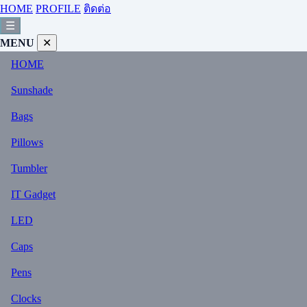
HOME
PROFILE
ติดต่อ
☰
MENU
✕
HOME
Sunshade
Bags
Pillows
Tumbler
IT Gadget
LED
Caps
Pens
Clocks