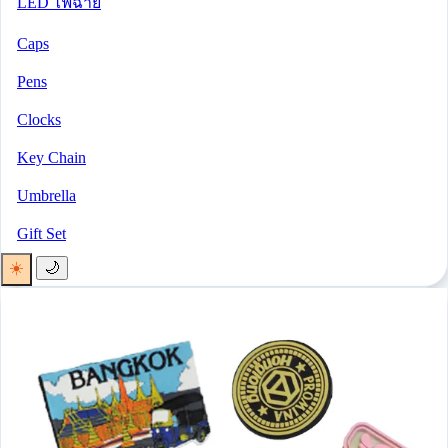
LED ไฟฉาย
Caps
Pens
Clocks
Key Chain
Umbrella
Gift Set
☀️
🌙