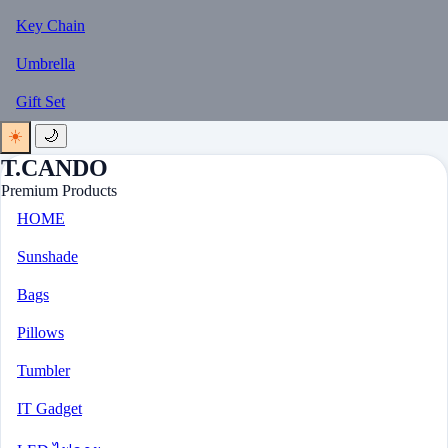
Key Chain
Umbrella
Gift Set
☀️
🌙
T.CANDO
Premium Products
HOME
Sunshade
Bags
Pillows
Tumbler
IT Gadget