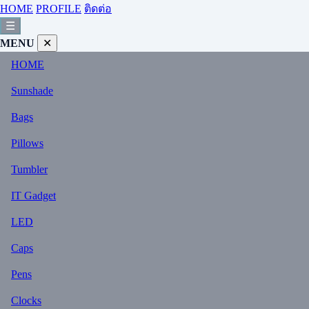
HOME
PROFILE
ติดต่อ
☰
MENU
✕
HOME
Sunshade
Bags
Pillows
Tumbler
IT Gadget
LED
Caps
Pens
Clocks