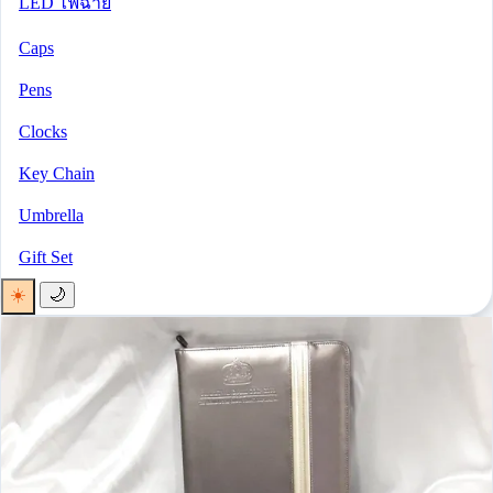
LED ไฟฉาย
Caps
Pens
Clocks
Key Chain
Umbrella
Gift Set
☀️
🌙