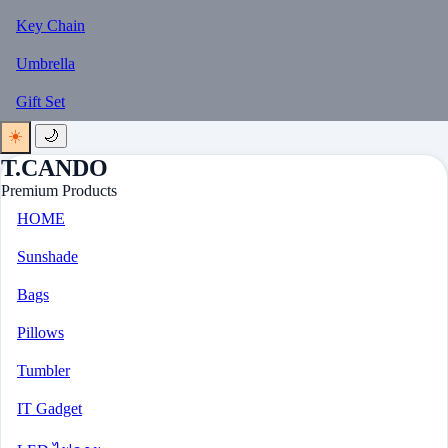
Key Chain
Umbrella
Gift Set
☀️
🌙
T.CANDO
Premium Products
HOME
Sunshade
Bags
Pillows
Tumbler
IT Gadget