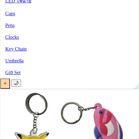
LED ไฟฉาย
Caps
Pens
Clocks
Key Chain
Umbrella
Gift Set
☀️
🌙