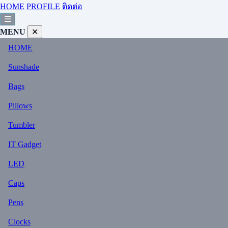
HOME
PROFILE
ติดต่อ
☰
MENU
✕
HOME
Sunshade
Bags
Pillows
Tumbler
IT Gadget
LED
Caps
Pens
Clocks