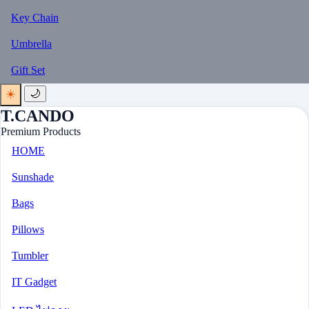
Key Chain
Umbrella
Gift Set
☀️
🌙
T.CANDO
Premium Products
HOME
Sunshade
Bags
Pillows
Tumbler
IT Gadget