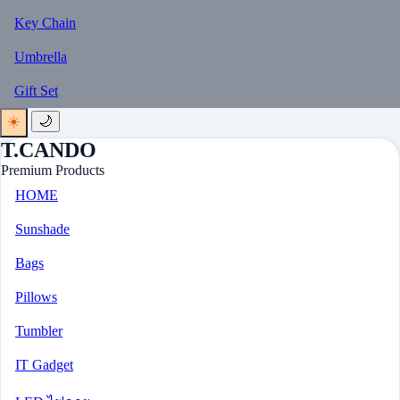
Key Chain
Umbrella
Gift Set
☀️
🌙
T.CANDO
Premium Products
HOME
Sunshade
Bags
Pillows
Tumbler
IT Gadget