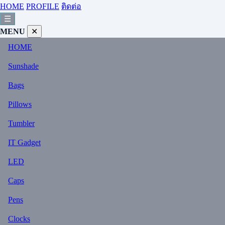
HOME
PROFILE
ติดต่อ
☰
MENU
✕
HOME
Sunshade
Bags
Pillows
Tumbler
IT Gadget
LED
Caps
Pens
Clocks