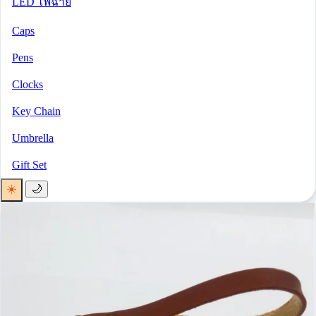
LED ไฟฉาย
Caps
Pens
Clocks
Key Chain
Umbrella
Gift Set
☀️
🌙