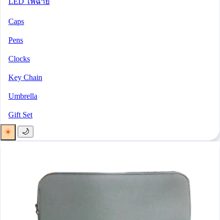
LED ไฟฉาย
Caps
Pens
Clocks
Key Chain
Umbrella
Gift Set
☀️
🌙