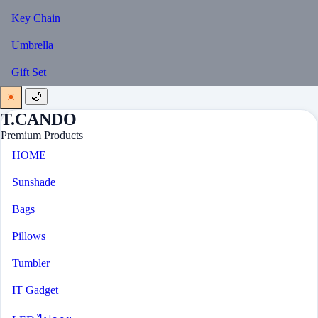
Key Chain
Umbrella
Gift Set
☀️
🌙
T.CANDO
Premium Products
HOME
Sunshade
Bags
Pillows
Tumbler
IT Gadget