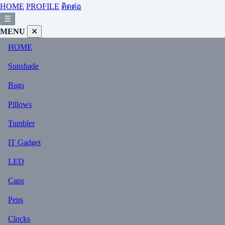
HOME
PROFILE
ติดต่อ
☰
MENU
✕
HOME
Sunshade
Bags
Pillows
Tumbler
IT Gadget
LED
Caps
Pens
Clocks