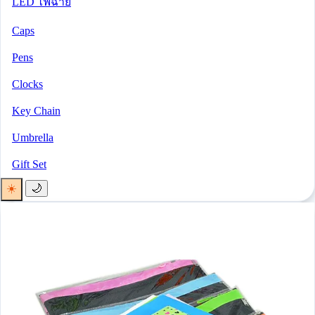
LED ไฟฉาย
Caps
Pens
Clocks
Key Chain
Umbrella
Gift Set
☀️
🌙