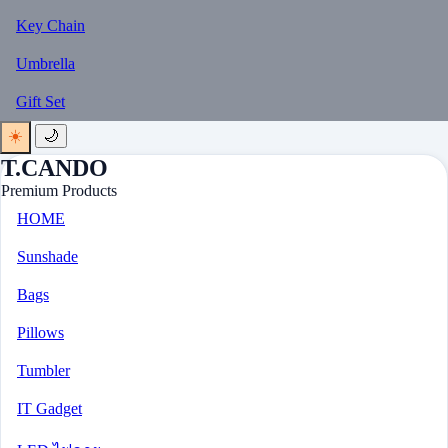
Key Chain
Umbrella
Gift Set
☀️
🌙
T.CANDO
Premium Products
HOME
Sunshade
Bags
Pillows
Tumbler
IT Gadget