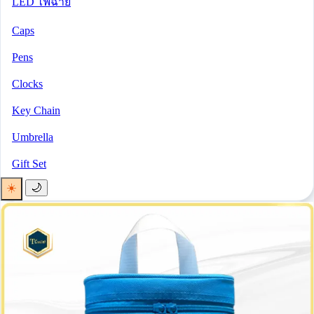
LED ไฟฉาย
Caps
Pens
Clocks
Key Chain
Umbrella
Gift Set
☀️
🌙