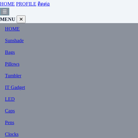
HOME
PROFILE
ติดต่อ
☰
MENU
✕
HOME
Sunshade
Bags
Pillows
Tumbler
IT Gadget
LED
Caps
Pens
Clocks