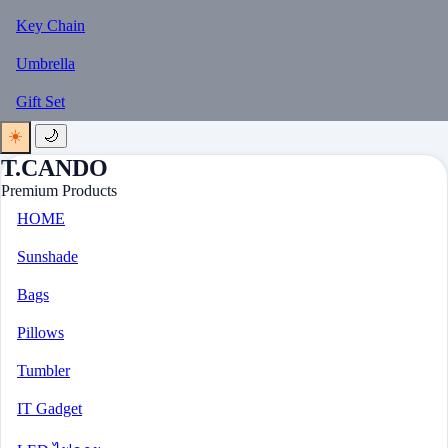
Key Chain
Umbrella
Gift Set
☀️
🌙
T.CANDO
Premium Products
HOME
Sunshade
Bags
Pillows
Tumbler
IT Gadget