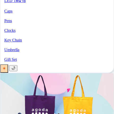
LED ไฟฉาย
Caps
Pens
Clocks
Key Chain
Umbrella
Gift Set
☀️
🌙