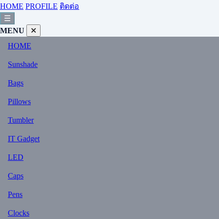
HOME
PROFILE
ติดต่อ
☰
MENU
✕
HOME
Sunshade
Bags
Pillows
Tumbler
IT Gadget
LED
Caps
Pens
Clocks