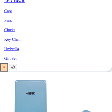
LED ไฟฉาย
Caps
Pens
Clocks
Key Chain
Umbrella
Gift Set
☀️
🌙