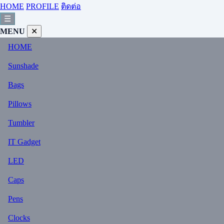
HOME
PROFILE
ติดต่อ
☰
MENU
✕
HOME
Sunshade
Bags
Pillows
Tumbler
IT Gadget
LED
Caps
Pens
Clocks