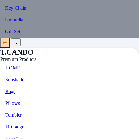
Key Chain
Umbrella
Gift Set
☀️
🌙
T.CANDO
Premium Products
HOME
Sunshade
Bags
Pillows
Tumbler
IT Gadget