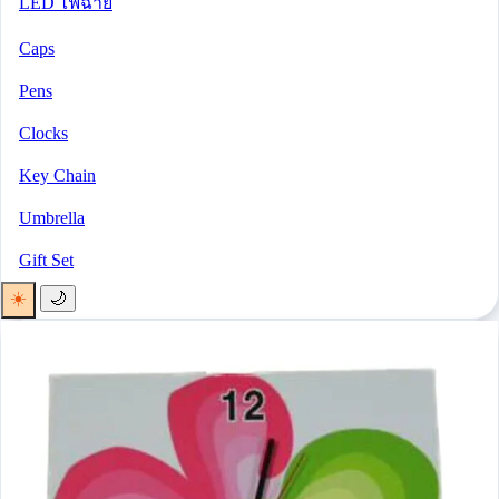
LED ไฟฉาย
Caps
Pens
Clocks
Key Chain
Umbrella
Gift Set
☀️
🌙