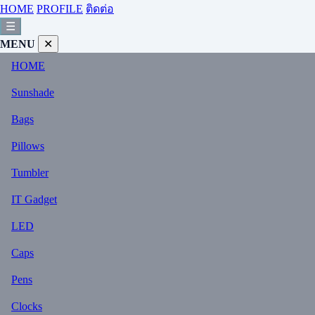
HOME
PROFILE
ติดต่อ
☰
MENU
✕
HOME
Sunshade
Bags
Pillows
Tumbler
IT Gadget
LED
Caps
Pens
Clocks