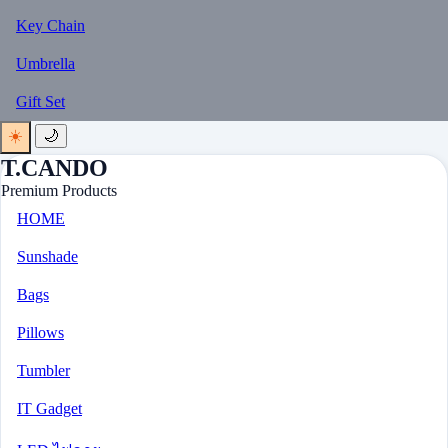
Key Chain
Umbrella
Gift Set
☀️
🌙
T.CANDO
Premium Products
HOME
Sunshade
Bags
Pillows
Tumbler
IT Gadget