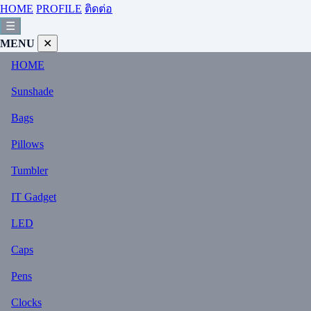
HOME
PROFILE
ติดต่อ
☰
MENU
✕
HOME
Sunshade
Bags
Pillows
Tumbler
IT Gadget
LED
Caps
Pens
Clocks