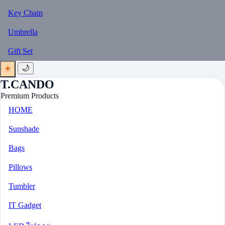
Key Chain
Umbrella
Gift Set
☀️
🌙
T.CANDO
Premium Products
HOME
Sunshade
Bags
Pillows
Tumbler
IT Gadget