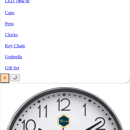
LED ไฟฉาย
Caps
Pens
Clocks
Key Chain
Umbrella
Gift Set
☀️
🌙