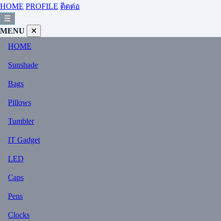
HOME
PROFILE
ติดต่อ
☰
MENU
✕
HOME
Sunshade
Bags
Pillows
Tumbler
IT Gadget
LED
Caps
Pens
Clocks