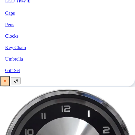
LED ไฟฉาย
Caps
Pens
Clocks
Key Chain
Umbrella
Gift Set
☀️
🌙