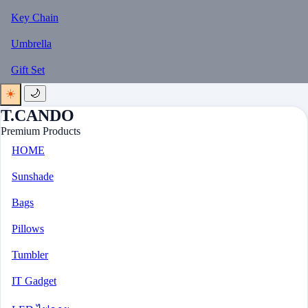
Key Chain
Umbrella
Gift Set
☀️
🌙
T.CANDO
Premium Products
HOME
Sunshade
Bags
Pillows
Tumbler
IT Gadget