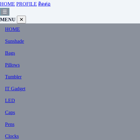
HOME
PROFILE
ติดต่อ
☰
MENU
✕
HOME
Sunshade
Bags
Pillows
Tumbler
IT Gadget
LED
Caps
Pens
Clocks