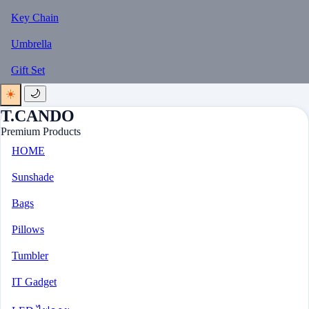
Key Chain
Umbrella
Gift Set
☀️
🌙
T.CANDO
Premium Products
HOME
Sunshade
Bags
Pillows
Tumbler
IT Gadget