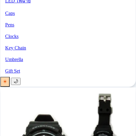
LED ไฟฉาย
Caps
Pens
Clocks
Key Chain
Umbrella
Gift Set
☀️
🌙