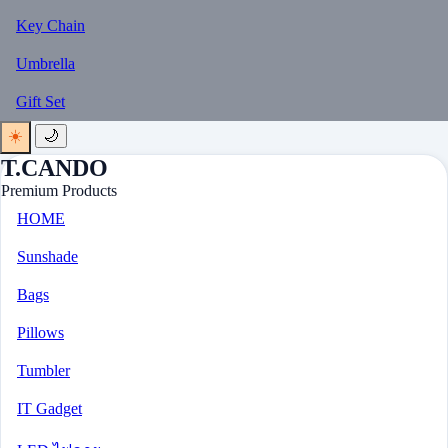
Key Chain
Umbrella
Gift Set
☀️
🌙
T.CANDO
Premium Products
HOME
Sunshade
Bags
Pillows
Tumbler
IT Gadget