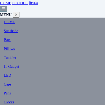
HOME
PROFILE
ติดต่อ
☰
MENU
✕
HOME
Sunshade
Bags
Pillows
Tumbler
IT Gadget
LED
Caps
Pens
Clocks