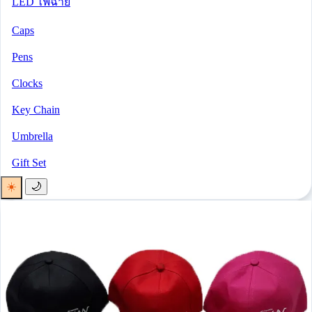
LED ไฟฉาย
Caps
Pens
Clocks
Key Chain
Umbrella
Gift Set
☀️
🌙