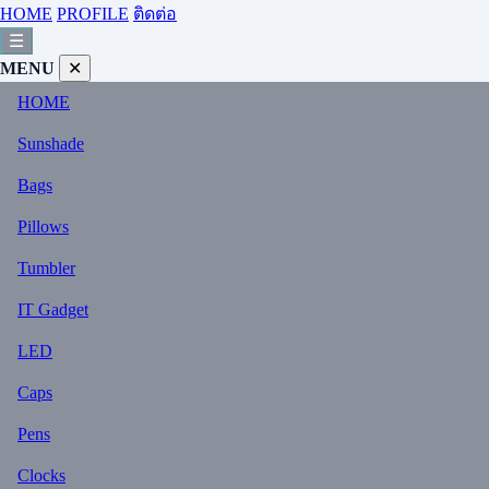
HOME
PROFILE
ติดต่อ
☰
MENU
✕
HOME
Sunshade
Bags
Pillows
Tumbler
IT Gadget
LED
Caps
Pens
Clocks