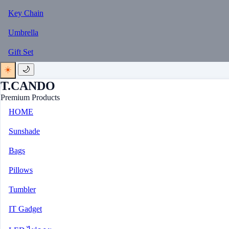
Key Chain
Umbrella
Gift Set
☀️
🌙
T.CANDO
Premium Products
HOME
Sunshade
Bags
Pillows
Tumbler
IT Gadget