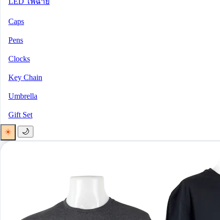
LED ไฟฉาย
Caps
Pens
Clocks
Key Chain
Umbrella
Gift Set
☀️
🌙