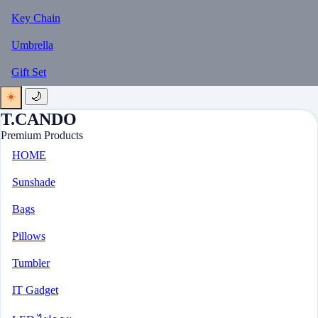
Key Chain
Umbrella
Gift Set
☀️
🌙
T.CANDO
Premium Products
HOME
Sunshade
Bags
Pillows
Tumbler
IT Gadget