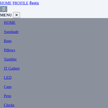
HOME
PROFILE
ติดต่อ
☰
MENU
✕
HOME
Sunshade
Bags
Pillows
Tumbler
IT Gadget
LED
Caps
Pens
Clocks