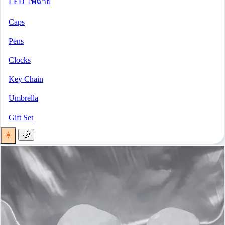
LED ไฟฉาย
Caps
Pens
Clocks
Key Chain
Umbrella
Gift Set
☀️
🌙