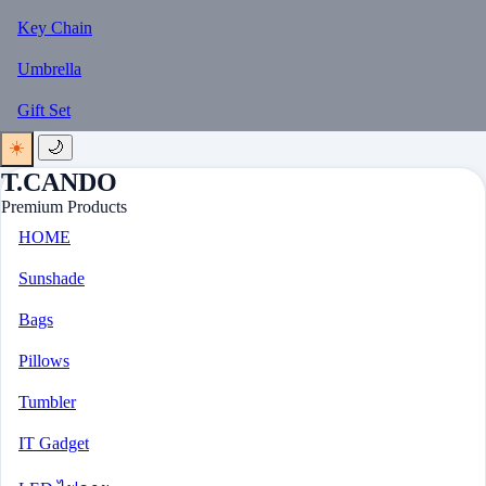
Key Chain
Umbrella
Gift Set
☀️
🌙
T.CANDO
Premium Products
HOME
Sunshade
Bags
Pillows
Tumbler
IT Gadget