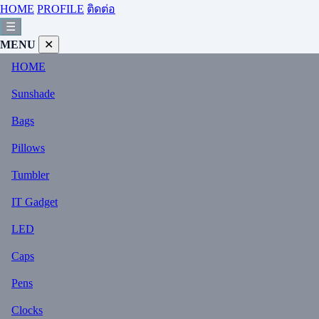
HOME
PROFILE
ติดต่อ
☰
MENU
✕
HOME
Sunshade
Bags
Pillows
Tumbler
IT Gadget
LED
Caps
Pens
Clocks