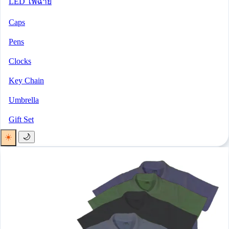
LED ไฟฉาย
Caps
Pens
Clocks
Key Chain
Umbrella
Gift Set
☀️
🌙