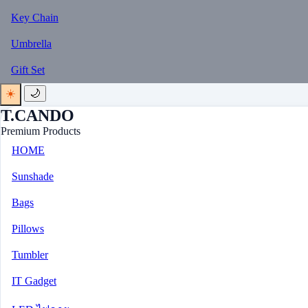
Key Chain
Umbrella
Gift Set
☀️
🌙
T.CANDO
Premium Products
HOME
Sunshade
Bags
Pillows
Tumbler
IT Gadget