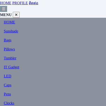
HOME
PROFILE
ติดต่อ
☰
MENU
✕
HOME
Sunshade
Bags
Pillows
Tumbler
IT Gadget
LED
Caps
Pens
Clocks