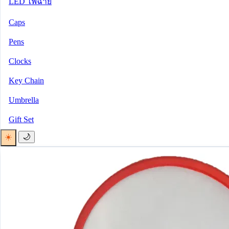
LED ไฟฉาย
Caps
Pens
Clocks
Key Chain
Umbrella
Gift Set
☀️
🌙