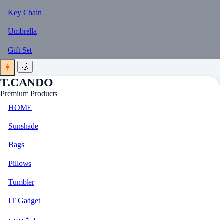
Key Chain
Umbrella
Gift Set
☀️
🌙
T.CANDO
Premium Products
HOME
Sunshade
Bags
Pillows
Tumbler
IT Gadget