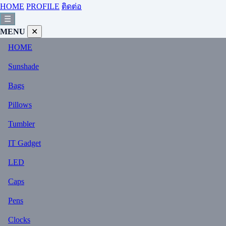
HOME
PROFILE
ติดต่อ
☰
MENU
✕
HOME
Sunshade
Bags
Pillows
Tumbler
IT Gadget
LED
Caps
Pens
Clocks