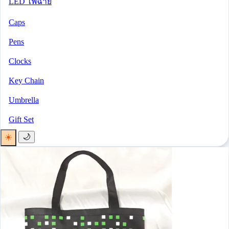
LED ไฟฉาย
Caps
Pens
Clocks
Key Chain
Umbrella
Gift Set
☀️
🌙