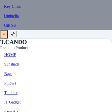
Key Chain
Umbrella
Gift Set
☀️
🌙
T.CANDO
Premium Products
HOME
Sunshade
Bags
Pillows
Tumbler
IT Gadget