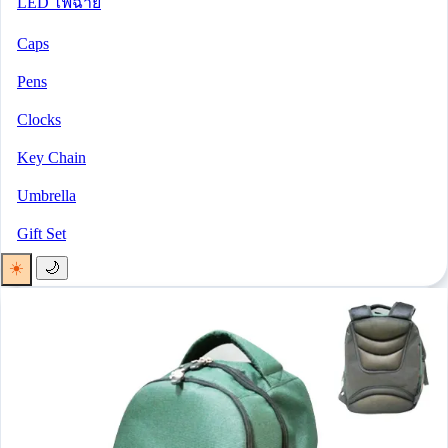
LED ไฟฉาย
Caps
Pens
Clocks
Key Chain
Umbrella
Gift Set
☀️
🌙