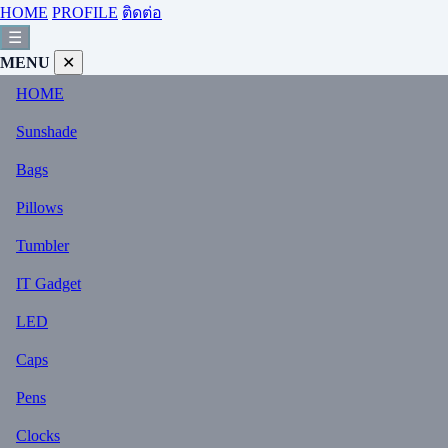
HOME
PROFILE
ติดต่อ
☰
MENU
✕
HOME
Sunshade
Bags
Pillows
Tumbler
IT Gadget
LED
Caps
Pens
Clocks