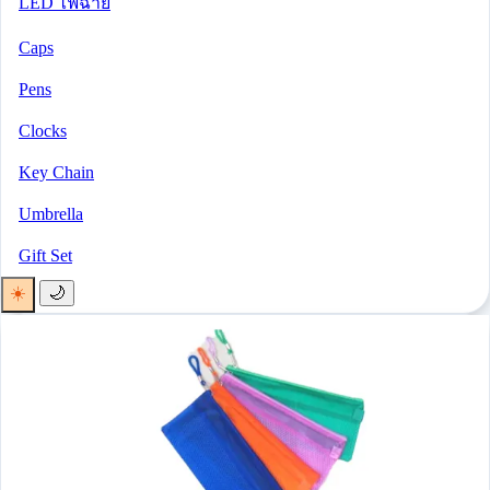
LED ไฟฉาย
Caps
Pens
Clocks
Key Chain
Umbrella
Gift Set
☀️
🌙