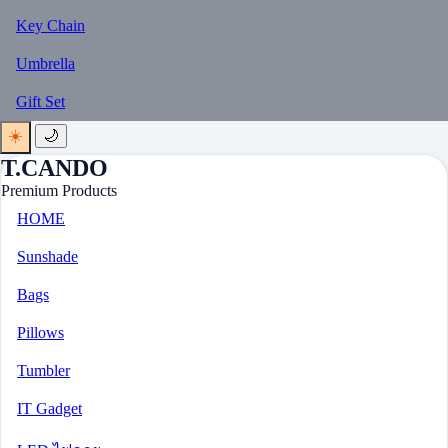
Key Chain
Umbrella
Gift Set
☀️
🌙
T.CANDO
Premium Products
HOME
Sunshade
Bags
Pillows
Tumbler
IT Gadget