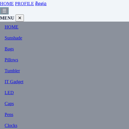
HOME
PROFILE
ติดต่อ
☰
MENU
✕
HOME
Sunshade
Bags
Pillows
Tumbler
IT Gadget
LED
Caps
Pens
Clocks