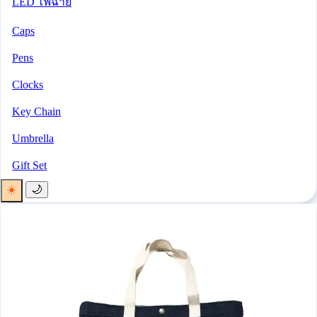
LED ไฟฉาย
Caps
Pens
Clocks
Key Chain
Umbrella
Gift Set
☀️
🌙