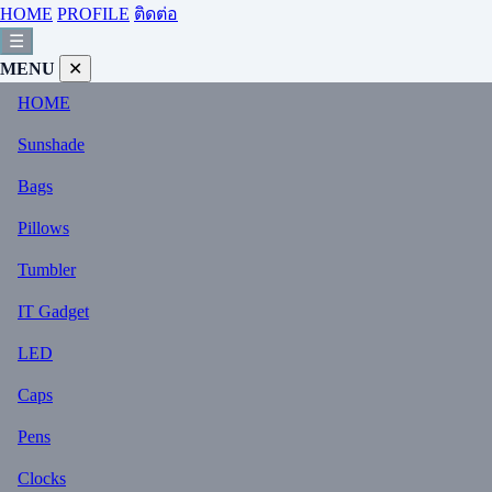
HOME
PROFILE
ติดต่อ
☰
MENU
✕
HOME
Sunshade
Bags
Pillows
Tumbler
IT Gadget
LED
Caps
Pens
Clocks