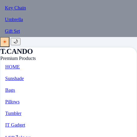
Key Chain
Umbrella
Gift Set
☀️
🌙
T.CANDO
Premium Products
HOME
Sunshade
Bags
Pillows
Tumbler
IT Gadget