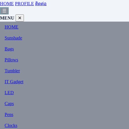
HOME
PROFILE
ติดต่อ
☰
MENU
✕
HOME
Sunshade
Bags
Pillows
Tumbler
IT Gadget
LED
Caps
Pens
Clocks