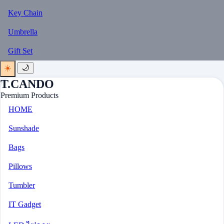
Key Chain
Umbrella
Gift Set
☀️
🌙
T.CANDO
Premium Products
HOME
Sunshade
Bags
Pillows
Tumbler
IT Gadget