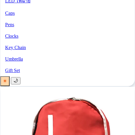
LED ไฟฉาย
Caps
Pens
Clocks
Key Chain
Umbrella
Gift Set
☀️
🌙