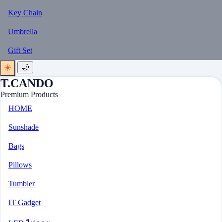
Key Chain
Umbrella
Gift Set
☀️
🌙
T.CANDO
Premium Products
HOME
Sunshade
Bags
Pillows
Tumbler
IT Gadget