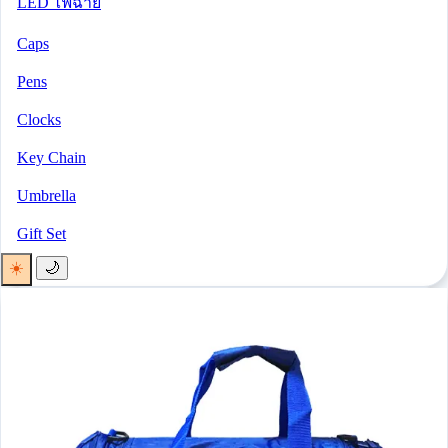
LED ไฟฉาย
Caps
Pens
Clocks
Key Chain
Umbrella
Gift Set
☀️
🌙