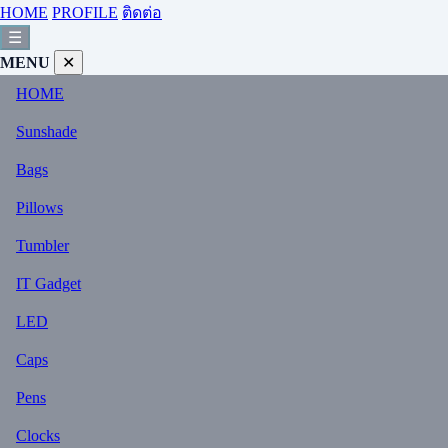
HOME
PROFILE
ติดต่อ
☰
MENU
✕
HOME
Sunshade
Bags
Pillows
Tumbler
IT Gadget
LED
Caps
Pens
Clocks