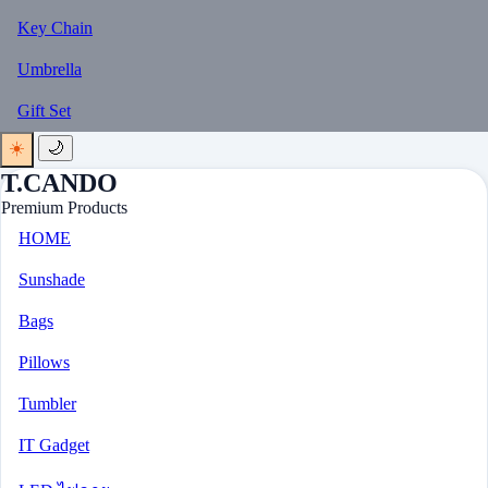
Key Chain
Umbrella
Gift Set
☀️
🌙
T.CANDO
Premium Products
HOME
Sunshade
Bags
Pillows
Tumbler
IT Gadget