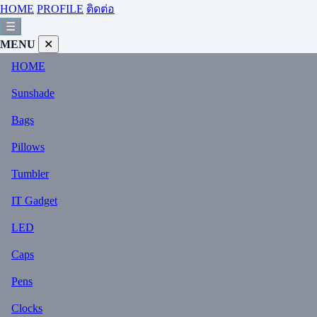
HOME
PROFILE
ติดต่อ
☰
MENU
✕
HOME
Sunshade
Bags
Pillows
Tumbler
IT Gadget
LED
Caps
Pens
Clocks