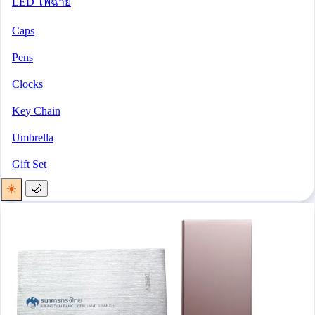
LED ไฟฉาย
Caps
Pens
Clocks
Key Chain
Umbrella
Gift Set
☀️
🌙