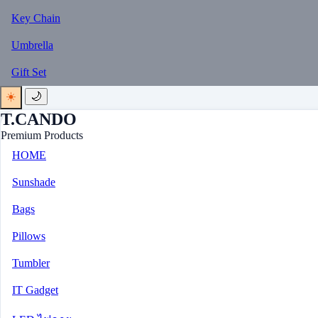
Key Chain
Umbrella
Gift Set
☀️
🌙
T.CANDO
Premium Products
HOME
Sunshade
Bags
Pillows
Tumbler
IT Gadget