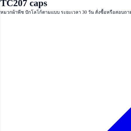
TC207 caps
หมวกผ้าพีช ปักโลโก้ตามแบบ ระยะเวลา 30 วัน สั่งซื้อหรือสอบถา