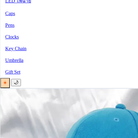
LED ไฟฉาย
Caps
Pens
Clocks
Key Chain
Umbrella
Gift Set
☀️
🌙