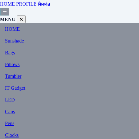
HOME
PROFILE
ติดต่อ
☰
MENU
✕
HOME
Sunshade
Bags
Pillows
Tumbler
IT Gadget
LED
Caps
Pens
Clocks