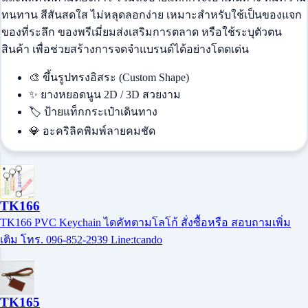
ทนทาน สีสันสดใส ไม่หลุดลอกง่าย เหมาะสำหรับใช้เป็นของแจก
ของที่ระลึก ของพรีเมี่ยมส่งเสริมการตลาด หรือใช้ระบุตัวตน
สินค้า เพื่อช่วยสร้างการจดจำแบรนด์ได้อย่างโดดเด่น
🎨
ขึ้นรูปทรงอิสระ (Custom Shape)
✨
ยางหยอดนูน 2D / 3D สวยงาม
🏷️
ป้ายแท็กกระเป๋าเดินทาง
💎
อะคริลิคพิมพ์ลายคมชัด
TK166
TK166 PVC Keychain ไดคัทตามโลโก้ สั่งซื้อหรือ สอบถามเพิ่ม
เติม โทร. 096-852-2939 Line:tcando
TK165