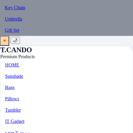
Key Chain
Umbrella
Gift Set
☀️
🌙
T.CANDO
Premium Products
HOME
Sunshade
Bags
Pillows
Tumbler
IT Gadget