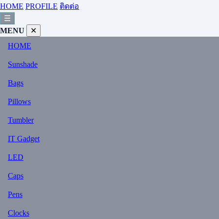
HOME
PROFILE
ติดต่อ
☰
MENU
✕
HOME
Sunshade
Bags
Pillows
Tumbler
IT Gadget
LED
Caps
Pens
Clocks