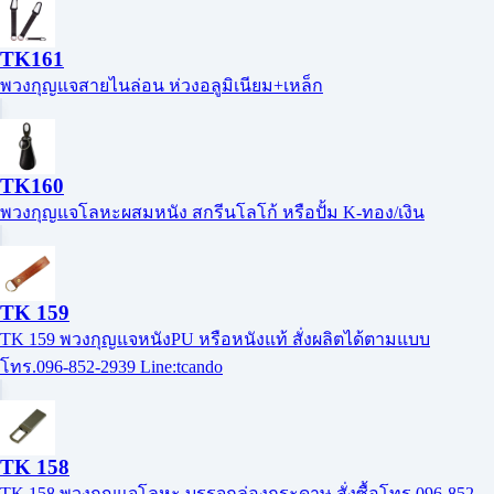
TK161
พวงกุญแจสายไนล่อน ห่วงอลูมิเนียม+เหล็ก
TK160
พวงกุญแจโลหะผสมหนัง สกรีนโลโก้ หรือปั้ม K-ทอง/เงิน
TK 159
TK 159 พวงกุญแจหนังPU หรือหนังแท้ สั่งผลิตได้ตามแบบ
โทร.096-852-2939 Line:tcando
TK 158
TK 158 พวงกุญแจโลหะ บรรจุกล่องกระดาษ สั่งซื้อโทร.096-852-